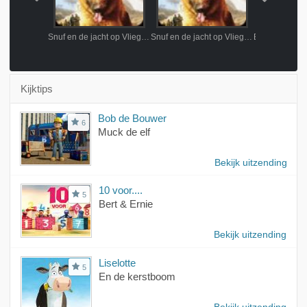
Snuf en de jacht op Vliegende Volckert
Snuf en de jacht op Vliegende Volckert
Snuf en de jacht op Vliegende Volckert
Kijktips
Bob de Bouwer
6
Muck de elf
Bekijk uitzending
10 voor....
5
Bert & Ernie
Bekijk uitzending
Liselotte
5
En de kerstboom