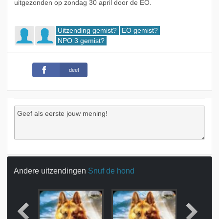
uitgezonden op zondag 30 april door de EO.
Uitzending gemist?
EO gemist?
NPO 3 gemist?
deel
Andere uitzendingen
Snuf de hond