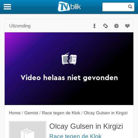
Uitzending
Home
/
Gemist
/
Race tegen de Klok
/
Olcay Gulsen in Kirgizi
Olcay Gulsen in Kirgizi
Race tegen de Klok