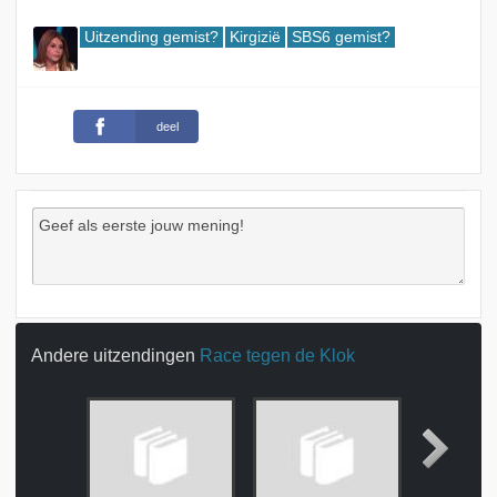
Uitzending gemist?
Kirgizië
SBS6 gemist?
deel
Andere uitzendingen
Race tegen de Klok