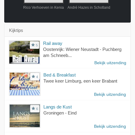
Rico Verhoeven in Kenia
André Hazes in Schotland
Estelle Cruij
Kijktips
Rail away
5
Oostenrijk: Wiener Neustadt - Puchberg
am Schneeb...
Bekijk uitzending
Bed & Breakfast
4
Twee keer Limburg, een keer Brabant
Bekijk uitzending
Langs de Kust
6
Groningen - Eind
Bekijk uitzending