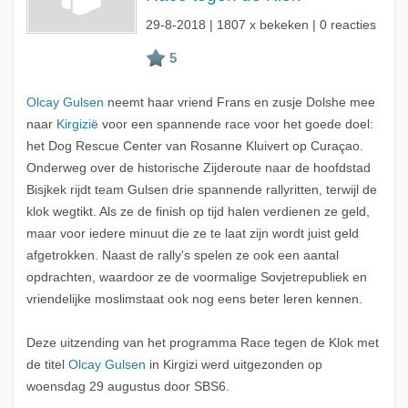
29-8-2018
| 1807 x bekeken | 0 reacties
Olcay Gulsen
neemt haar vriend Frans en zusje Dolshe mee
naar
Kirgizië
voor een spannende race voor het goede doel:
het Dog Rescue Center van Rosanne Kluivert op Curaçao.
Onderweg over de historische Zijderoute naar de hoofdstad
Bisjkek rijdt team Gulsen drie spannende rallyritten, terwijl de
klok wegtikt. Als ze de finish op tijd halen verdienen ze geld,
maar voor iedere minuut die ze te laat zijn wordt juist geld
afgetrokken. Naast de rally's spelen ze ook een aantal
opdrachten, waardoor ze de voormalige Sovjetrepubliek en
vriendelijke moslimstaat ook nog eens beter leren kennen.
Deze uitzending van het programma Race tegen de Klok met
de titel
Olcay Gulsen
in Kirgizi werd uitgezonden op
woensdag 29 augustus door SBS6.