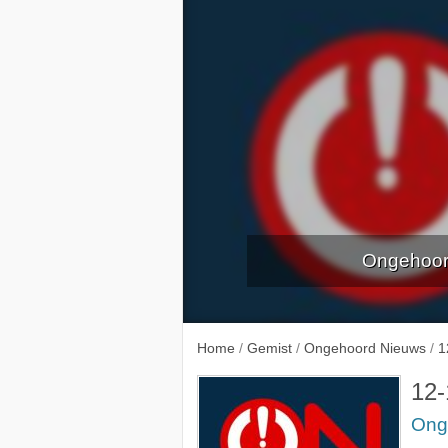
Ongehoor
3-10-2023
5-10-
Home
/
Gemist
/
Ongehoord Nieuws
/
1
12-
Ong