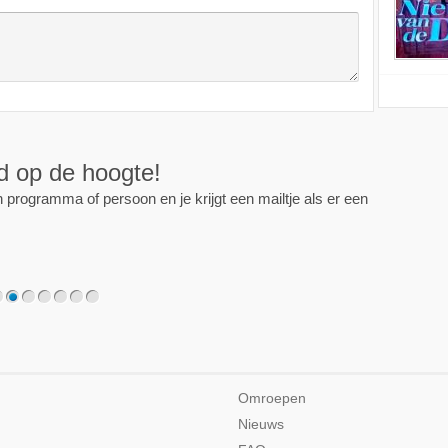
ijd op de hoogte!
programma of persoon en je krijgt een mailtje als er een
2
3
4
5
6
7
Omroepen
Nieuws