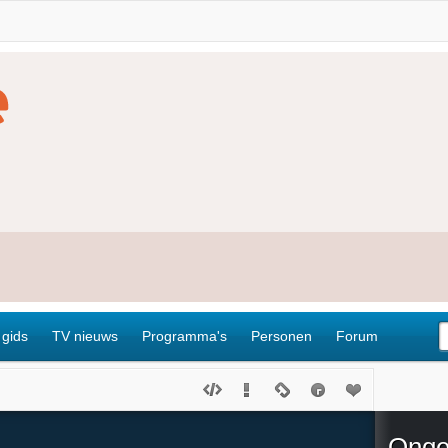
 gids
TV nieuws
Programma's
Personen
Forum
Onge