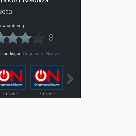
2023
 waardering
8
itzendingen
Ongehoord Nieuws
13-10-2023
17-10-2023
17-10-2023
19-10-2023