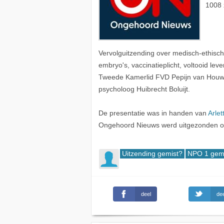
1008 
Vervolguitzending over medisch-ethis
embryo's, vaccinatieplicht, voltooid leve
Tweede Kamerlid FVD Pepijn van Houwe
psycholoog Huibrecht Boluijt.
De presentatie was in handen van
Arlet
Ongehoord Nieuws werd uitgezonden o
Uitzending gemist?
NPO 1 gem
deel
dee