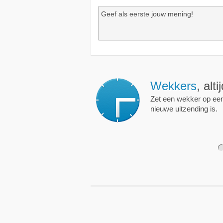
Wekkers
, alt
Zet een wekker op een 
nieuwe uitzending is.
1