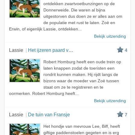
ontdekken zwartvoetbunzingen op de
Donnerweide. Die waren al bijna
uitgestorven dus doen ze er alles aan om
de populatie met rust te laten. Zoë en
Erwin, of eigenlijk Lassie, ontdekken...
Bekijk uitzending
Lassie
Het ijzeren paard van de grote bergen
4
Robert Homburg heeft een oude trein op
laten knappen zodat de toeristen een
rondrit kunnen maken. Hij rijdt langs de
bizons waar de moeder van Zoë tussen
staat om ze te registreren en te
oormerken. Robert Homburg heeft...
Bekijk uitzending
Lassie
De tuin van Fransje
7
Het hondje van mevrouw Lee, Biff, heeft
giftige paddenstoelen gegeten en is erg