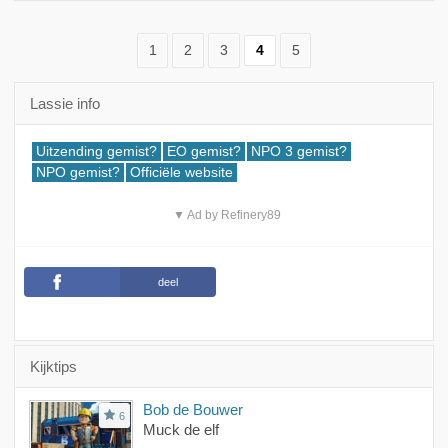
1
2
3
4
5
Lassie info
Uitzending gemist?
EO gemist?
NPO 3 gemist?
NPO gemist?
Officiële website
▼ Ad by Refinery89
deel
Kijktips
Bob de Bouwer
6
Muck de elf