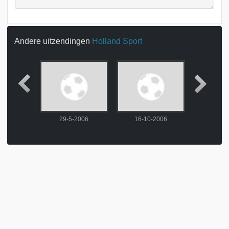
Andere uitzendingen
Holland Sport
2006
29-5-2006
16-10-2006
23-10