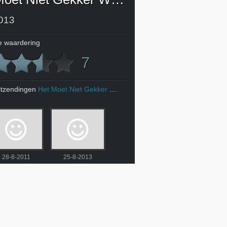
013
 waardering
7
itzendingen
Het Moet Niet Gekker Worden
28-8-2011
25-8-2013