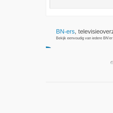
Wekkers
, alt
Zet een wekker op een 
nieuwe uitzending is.
1