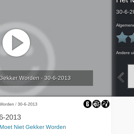
30-6-2
Algemene
Andere u
 Gekker Worden - 30-6-2013
2011
7-8-2011
14-8-2011
21-8-2011
 Worden
/
30-6-2013
6-2013
 Moet Niet Gekker Worden