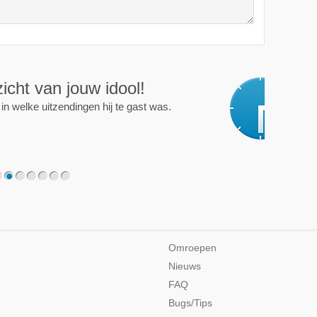
ijd op de hoogte!
programma of persoon en je krijgt een mailtje als er een
2
3
4
5
6
7
Omroepen
Nieuws
FAQ
Bugs/Tips