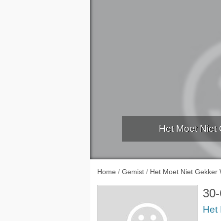
Het Moet Niet
31-7-
Home
/
Gemist
/
Het Moet Niet Gekker
30-
Het