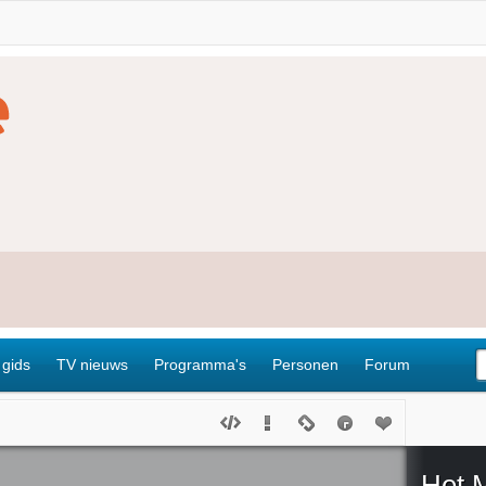
 gids
TV nieuws
Programma's
Personen
Forum