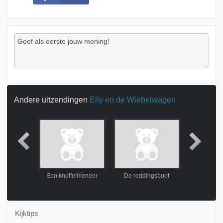
Andere uitzendingen
Elly en de Wiebelwagen
 goud
Een knuffelmeneer
De reddingsboot
De kauwj
Kijktips