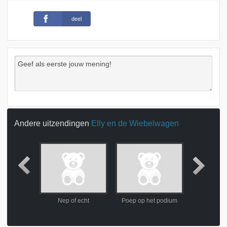
deel
Andere uitzendingen
Elly en de Wiebelwagen
ling
Nep of echt
Poep op het podium
Asjeblieft