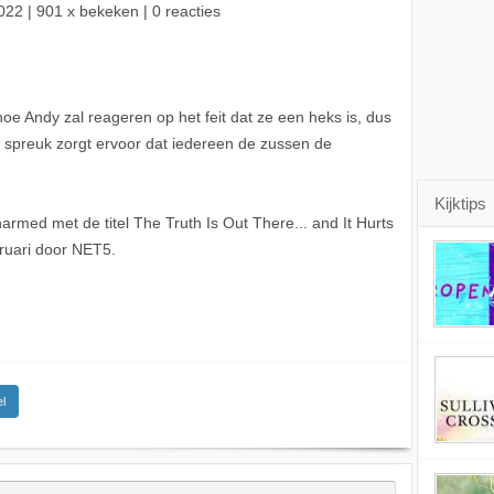
022
| 901 x bekeken | 0 reacties
hoe Andy zal reageren op het feit dat ze een heks is, dus
 spreuk zorgt ervoor dat iedereen de zussen de
Kijktips
med met de titel The Truth Is Out There... and It Hurts
ruari door NET5.
l