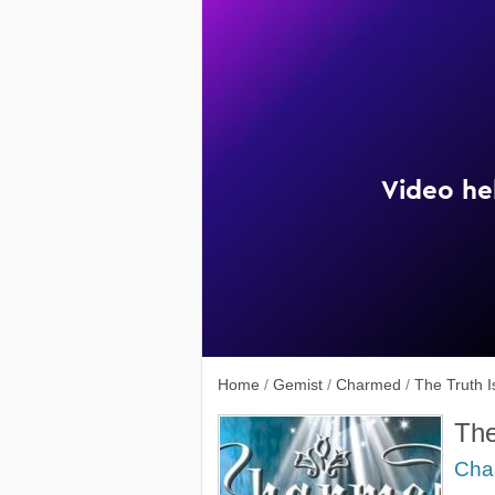
Home
/
Gemist
/
Charmed
/
The Truth Is
The
Cha