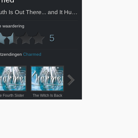
The Truth Is Out There... and It Hurts
 waardering
5
itzendingen
Charmed
e Fourth Sister
The Witch Is Back
Wicca Envy
Feats of Clay