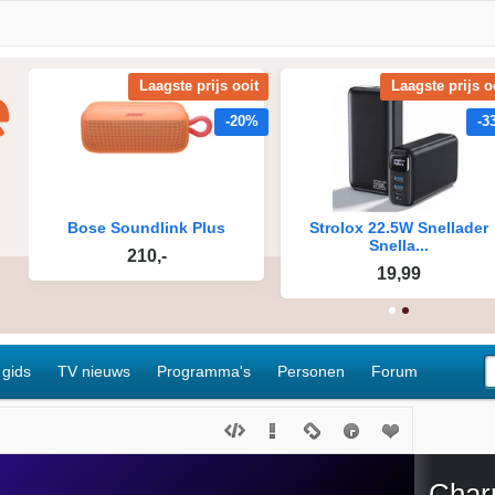
 gids
TV nieuws
Programma's
Personen
Forum
Cha