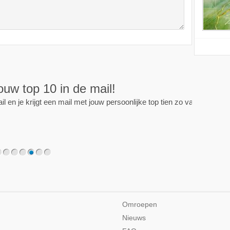
jouw top 10 in de mail!
l en je krijgt een mail met jouw persoonlijke top tien zo vaak
2
3
4
5
6
7
Omroepen
Nieuws