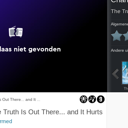
Algemene
Andere u
Thank You for Not Morphing
Dead Man Dating
Dream Sorcerer
The Wedding from Hell
Th
 Out There... and It ...
 Truth Is Out There... and It Hurts
rmed