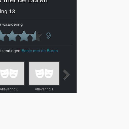
ring 13
 waardering
9
itzendingen
Bonje met de Buren
Aflevering 6
Aflevering 1
Aflevering 5
6. Nunspeet