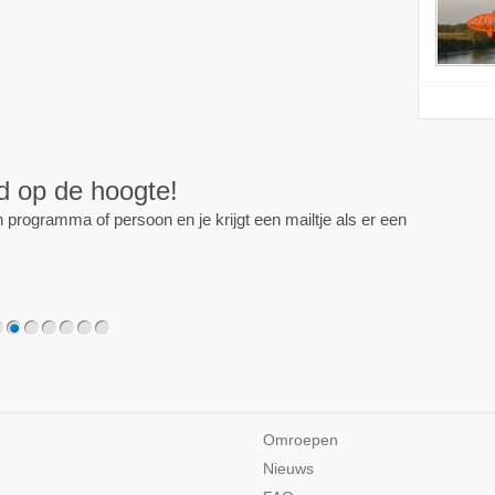
ijd op de hoogte!
programma of persoon en je krijgt een mailtje als er een
2
3
4
5
6
7
Omroepen
Nieuws