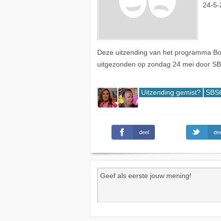
24-5-
Deze uitzending van het programma Bon
uitgezonden op zondag 24 mei door S
Uitzending gemist?
SBS6
deel
dee