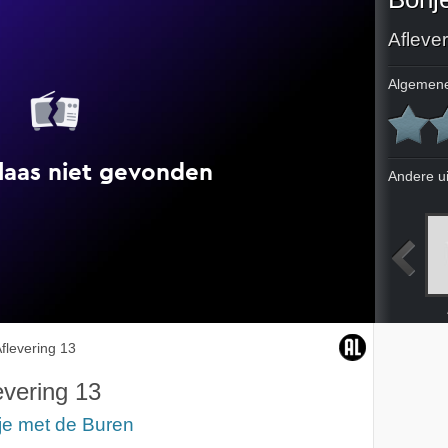
Afleve
Algemene
Andere u
flevering 13
evering 13
je met de Buren