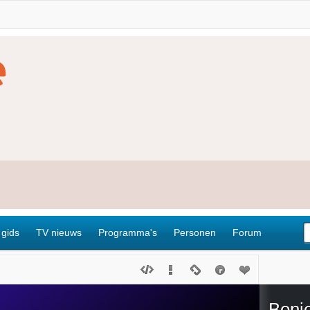
 gids
TV nieuws
Programma's
Personen
Forum
Bonj