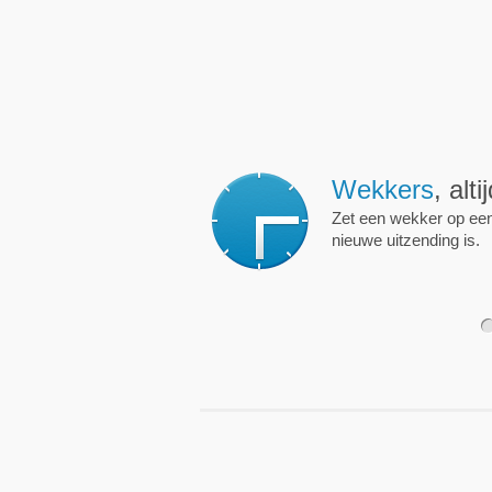
Wekkers
, alt
Zet een wekker op een 
nieuwe uitzending is.
1