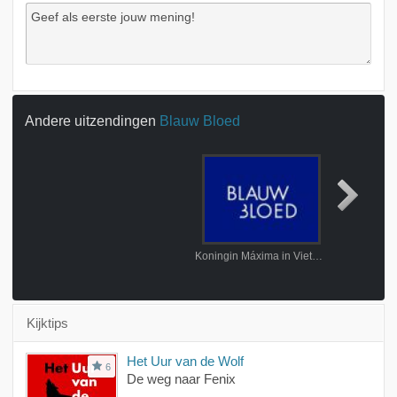
Andere uitzendingen
Blauw Bloed
Koningin Máxima in Vietnam
Zomers
Kijktips
Het Uur van de Wolf
6
De weg naar Fenix