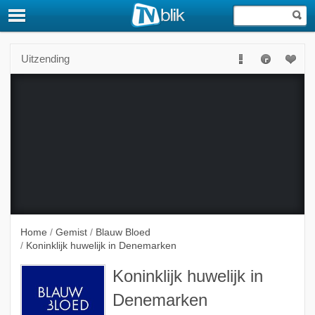
Uitzending
Deze uitzending is niet langer beschikbaar.
Home
/
Gemist
/
Blauw Bloed
/
Koninklijk huwelijk in Denemarken
Koninklijk huwelijk in
Denemarken