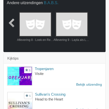
Andere uitzendingen
B.A.B.S.
Aflevering 7 - Loek en Layla
Aflevering 8 - Loek en Renate
Aflevering 9 - Layla als Loek
Kijktips
Tropenjaren
5
Visite
Bekijk uitzending
Sullivan's Crossing
5
Head to the Heart