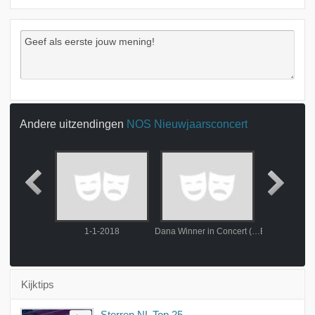
Andere uitzendingen
NOS Nieuwjaarsconcert
Het Don Kozakkenkoor uit Rusland
1-1-2018
Dana Winner in Concert (1/2)
Kijktips
Sterren NL Top 25