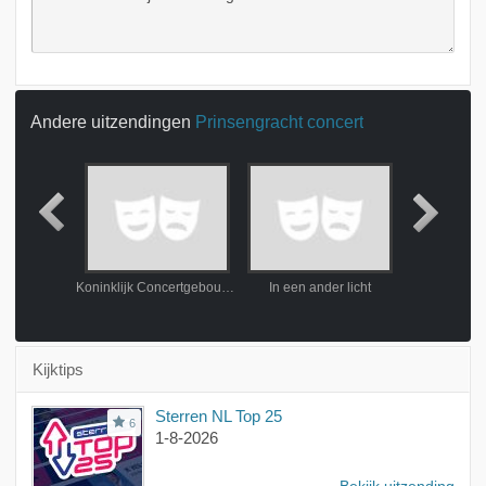
Andere uitzendingen
Prinsengracht concert
Koninklijk Concertgebouworkest speelt Mahler
Koninklijk Concertgebouworkest speelt Mahler
In een ander licht
Kerstfeest o
Kijktips
Sterren NL Top 25
6
1-8-2026