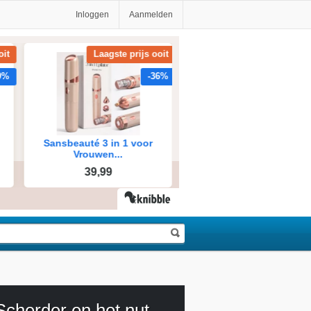
Inloggen
Aanmelden
Erik Scherder en het nut van optimisme; De optimale toekomst