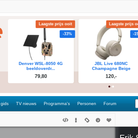
 gids
TV nieuws
Programma's
Personen
Forum