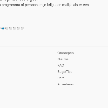
programma of persoon en je krijgt een mailtje als er een
2
3
4
5
6
7
Omroepen
Nieuws
FAQ
Bugs/Tips
Pers
Adverteren