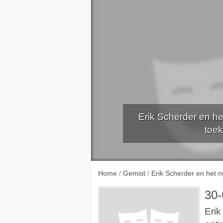
Erik Scherder en he
toek
Home
/
Gemist
/
Erik Scherder en het nu
30-
Erik