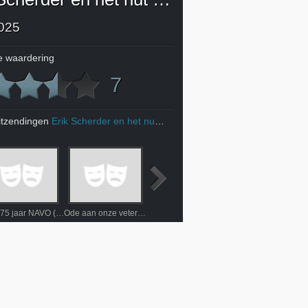
025
 waardering
7
itzendingen
Erik Scherder en het nut van optimisme; De optimale toekomst
NOS 75 jaar NAVO (Brunssum)
Ode aan onze veteranen 2025
Openingsceremonie 21e Nederlandse Veteranendag
Keti Koti vanuit Zwol