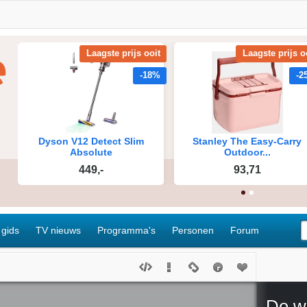
 gids
TV nieuws
Programma's
Personen
Forum
De w