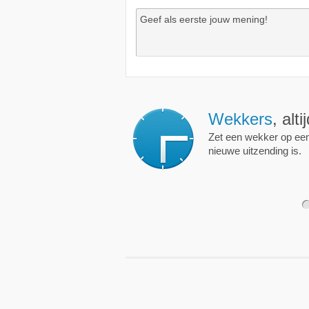
Wekkers
, alt
Zet een wekker op een 
nieuwe uitzending is.
1