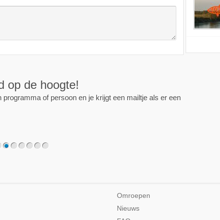
ijd op de hoogte!
programma of persoon en je krijgt een mailtje als er een
2
3
4
5
6
7
Omroepen
Nieuws