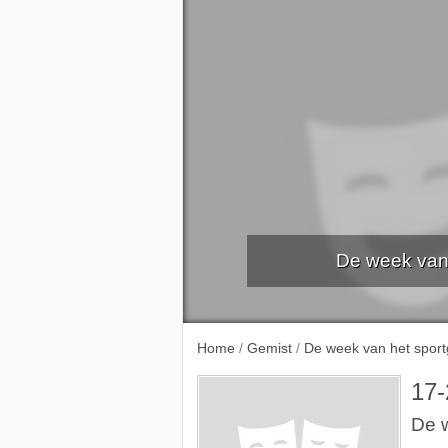
De week van 
Home
/
Gemist
/
De week van het sport
17-
De w