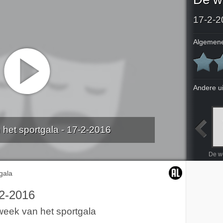
17-2-2
Algemene
Andere u
het sportgala - 17-2-2016
NOS Opening Jeroen Boschjaar
I Love The 90's Test
De week van het sportgala
Napraten over de Levenseindekliniek
gala
2-2016
eek van het sportgala