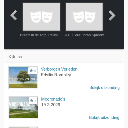
ngeremd
BN'ers in de zorg: Reumafonds
RTL Extra: Joran Spreekt
Retour Uru
Kijktips
Verborgen Verleden
4
Edsilia Rombley
Bekijk uitzending
Mocronado's
7
19-3-2026
Bekijk uitzending