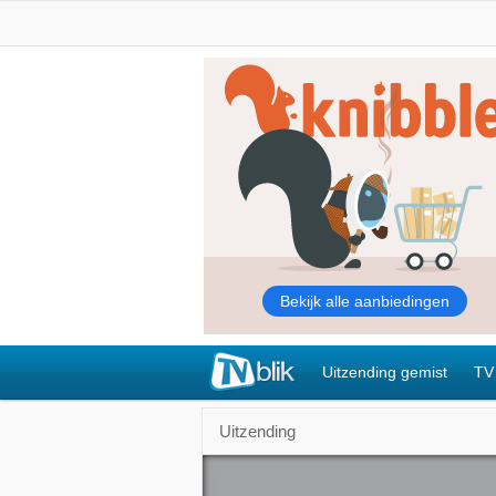
Uitzending gemist
TV
Uitzending