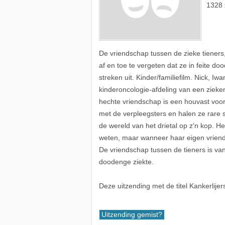
1328 
De vriendschap tussen de zieke tieners
af en toe te vergeten dat ze in feite d
streken uit. Kinder/familiefilm. Nick, 
kinderoncologie-afdeling van een ziekenh
hechte vriendschap is een houvast vo
met de verpleegsters en halen ze rare st
de wereld van het drietal op z'n kop. H
weten, maar wanneer haar eigen vriendin
De vriendschap tussen de tieners is va
doodenge ziekte.
Deze uitzending met de titel Kankerlij
Uitzending gemist?