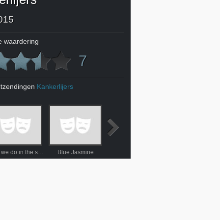
015
 waardering
7
itzendingen
Kankerlijers
What we do in the shadows
Blue Jasmine
Le Passé
Nachtrit