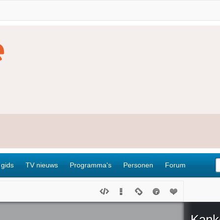
 gids
TV nieuws
Programma's
Personen
Forum
Kanke