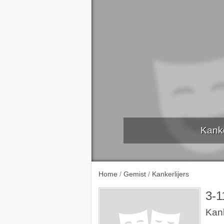
Kanke
Fiftyfi
Home
/
Gemist
/
Kankerlijers
3-1
Kank