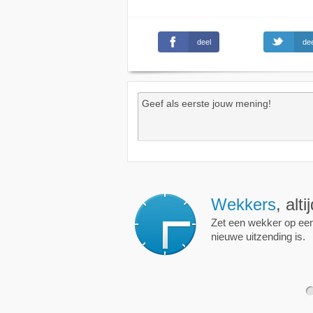
deel
dee
Wekkers
, alt
Zet een wekker op een 
nieuwe uitzending is.
1