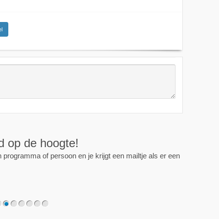
l
ijd op de hoogte!
programma of persoon en je krijgt een mailtje als er een
2
3
4
5
6
7