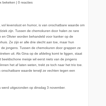
x bekeken | 0 reacties
, vol levenslust en humor, is van onschatbare waarde om
oodziek zijn. Tussen de chemokuren door halen ze rare
Iwan en Olivier worden behandeld voor kanker op de
uis. Ze zijn er alle drie slecht aan toe, maar hun
or de jongens. Tussen de chemokuren door grappen ze
reken uit. Als Gina op de afdeling komt te liggen, staat
et beeldschone meisje wil eerst niets van de jongens
nen het af laten weten, trekt ze toch naar het trio toe.
n onschatbare waarde terwijl ze vechten tegen een
ers werd uitgezonden op dinsdag 3 november.