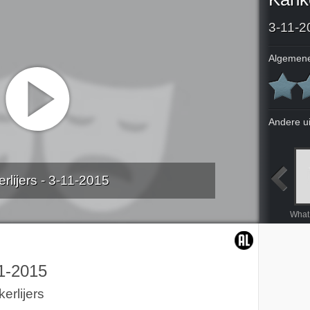
3-11-2
Algemene
Andere u
rlijers - 3-11-2015
fty
Animal Kingdom
The cabin in the woods
In the mood for love
1-2015
erlijers