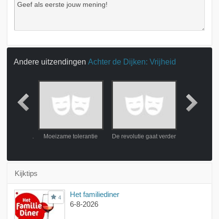
Andere uitzendingen
Achter de Dijken: Vrijheid
Handelaren met een geweten
Moeizame tolerantie
De revolutie gaat verder
De aard van 
Kijktips
Het familiediner
4
6-8-2026