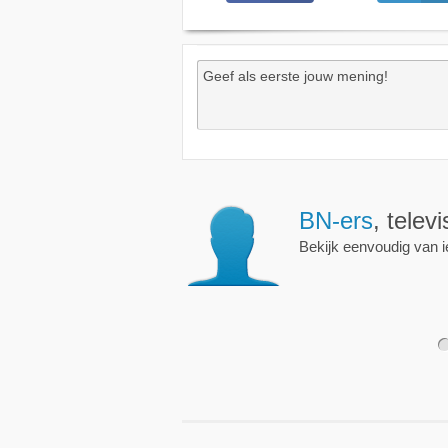
Wekkers
, alt
Zet een wekker op een 
nieuwe uitzending is.
1