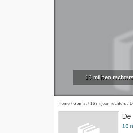
16 miljoen rechters
16-1-
Home
/
Gemist
/
16 miljoen rechters
/
D
De 
16 m