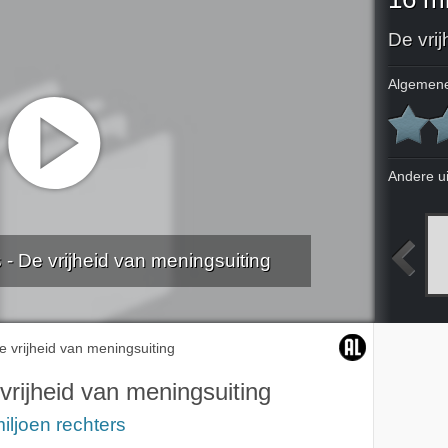
De vri
Algemene
Andere u
 - De vrijheid van meningsuiting
2006
Psychische overmacht
Drugssmokkel
Ontspoorde jongeren
e vrijheid van meningsuiting
vrijheid van meningsuiting
iljoen rechters