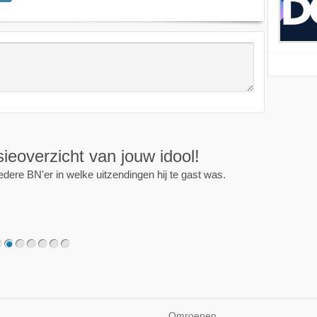
ijd op de hoogte!
programma of persoon en je krijgt een mailtje als er een
2
3
4
5
6
7
Omroepen