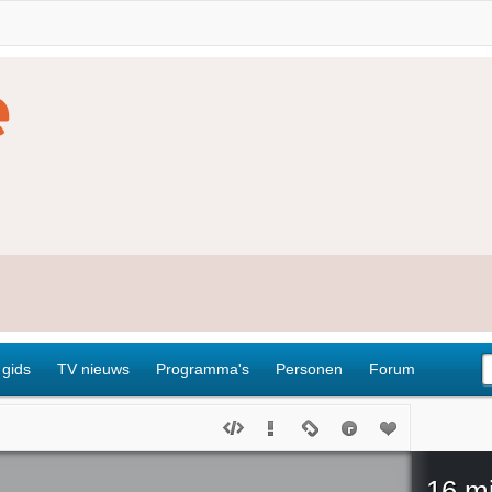
 gids
TV nieuws
Programma's
Personen
Forum
16 mi