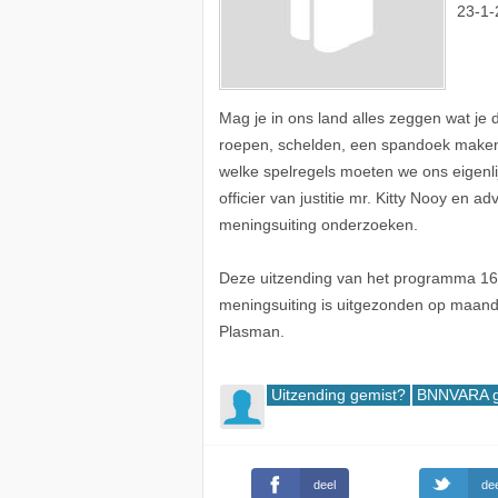
23-1-
Mag je in ons land alles zeggen wat je
roepen, schelden, een spandoek maken 
welke spelregels moeten we ons eigenlij
officier van justitie mr. Kitty Nooy en 
meningsuiting onderzoeken.
Deze uitzending van het programma 16 m
meningsuiting is uitgezonden op maand
Plasman.
Uitzending gemist?
BNNVARA g
deel
dee