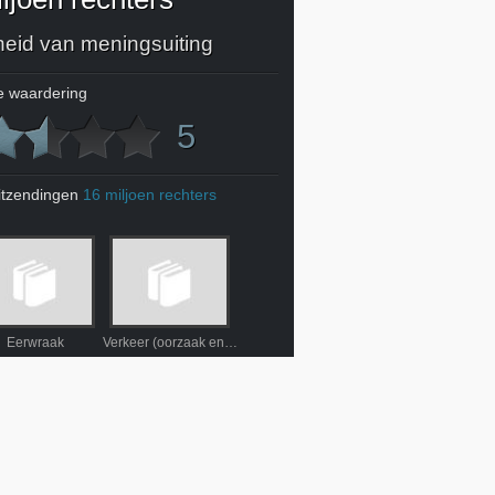
jheid van meningsuiting
 waardering
5
itzendingen
16 miljoen rechters
Eerwraak
Verkeer (oorzaak en gevolg)