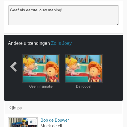
Andere uitzendingen
Zo is Joey
pstel
Geen inspiratie
De roddel
Kijktips
Bob de Bouwer
6
Muck de elf