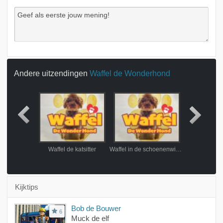
Andere uitzendingen
Waffel de Wonderhond
n de juf
Waffel de katsitter
Waffel in de schoenenwinkel
Waffels wonde
Kijktips
Bob de Bouwer
6
Muck de elf