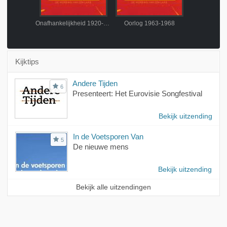
Onafhankelijkheid 1920-1954
Oorlog 1963-1968
Herenigin
Kijktips
Andere Tijden
6
Presenteert: Het Eurovisie Songfestival
Bekijk uitzending
In de Voetsporen Van
5
De nieuwe mens
Bekijk uitzending
Bekijk alle uitzendingen