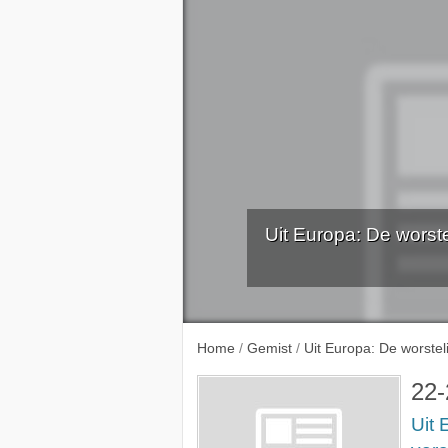
Uit Europa: De wors
Home
/
Gemist
/
Uit Europa: De worstel
22-
Uit 