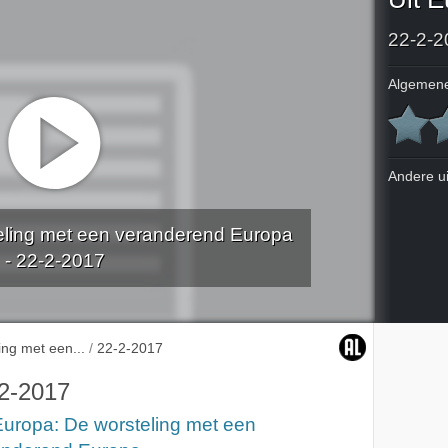
22-2-2
Algemene
Andere u
teling met een veranderend Europa
- 22-2-2017
ing met een...
/
22-2-2017
2-2017
Europa: De worsteling met een