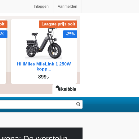
Inloggen
Aanmelden
Uit Europa: De worsteling met een veranderend Europa