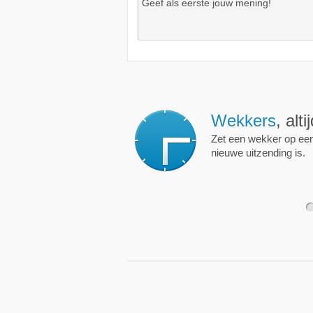
Wekkers
, alt
Zet een wekker op een 
nieuwe uitzending is.
1