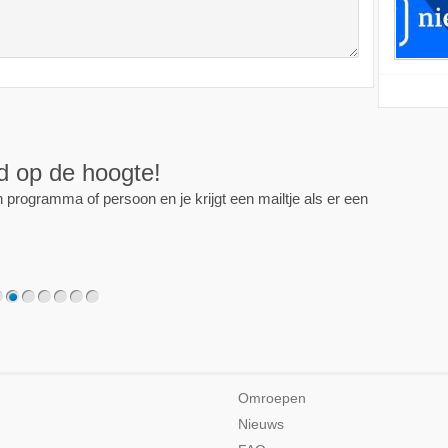
ijd op de hoogte!
programma of persoon en je krijgt een mailtje als er een
2
3
4
5
6
7
Omroepen
Nieuws