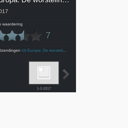
017
 waardering
7
itzendingen
Uit Europa: De worsteling met een veranderend Europa
1-3-2017
8-3-2017