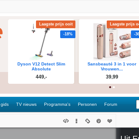
 gids
TV nieuws
Programma's
Personen
Forum