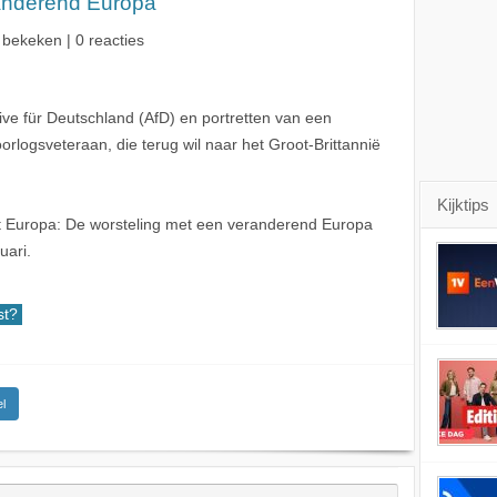
anderend Europa
 bekeken | 0 reacties
ive für Deutschland (AfD) en portretten van een
rlogsveteraan, die terug wil naar het Groot-Brittannië
Kijktips
t Europa: De worsteling met een veranderend Europa
uari.
t?
l