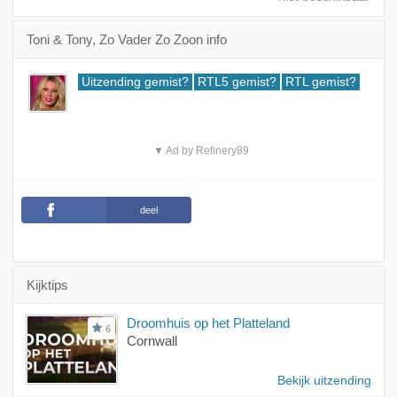
Toni & Tony, Zo Vader Zo Zoon info
Uitzending gemist?
RTL5 gemist?
RTL gemist?
▼ Ad by Refinery89
deel
Kijktips
Droomhuis op het Platteland
6
Cornwall
Bekijk uitzending