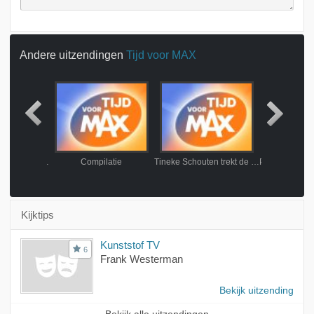
Andere uitzendingen
Tijd voor MAX
Ben Cramer en Tess Merlot zingen Franstalig duet
Compilatie
Tineke Schouten trekt de stoute schoenen aan!
Kijktips
Kunststof TV
6
Frank Westerman
Bekijk uitzending