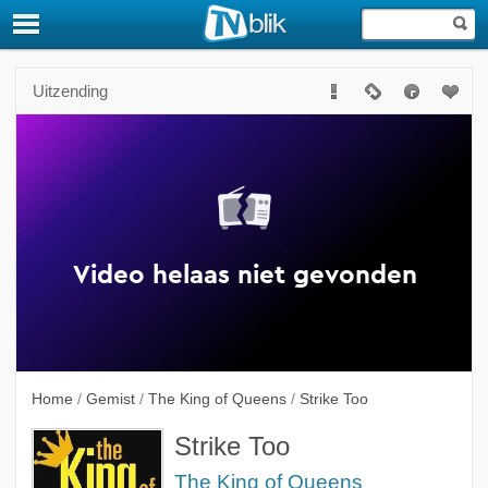
Uitzending
Home
/
Gemist
/
The King of Queens
/
Strike Too
Strike Too
The King of Queens