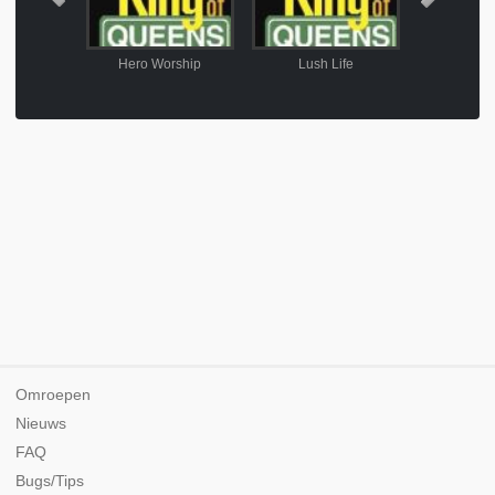
 Links
Hero Worship
Lush Life
Bun 
Omroepen
Nieuws
FAQ
Bugs/Tips