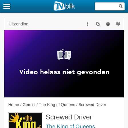
Uitzending
Home
/
Gemist
/
The King of Queens
/
Screwed Driver
Screwed Driver
The King of Queens