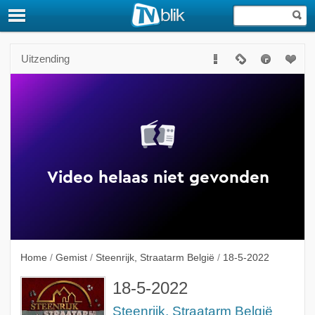
Uitzending
Home
/
Gemist
/
Steenrijk, Straatarm België
/
18-5-2022
18-5-2022
Steenrijk, Straatarm België