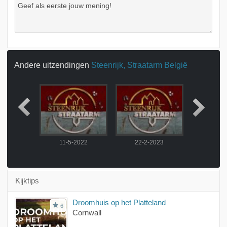
Andere uitzendingen
Steenrijk, Straatarm België
2022
11-5-2022
22-2-2023
1-3-
Kijktips
Droomhuis op het Platteland
6
Cornwall