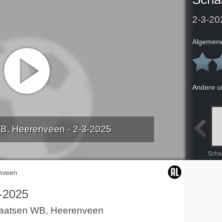
2-3-20
Algemene
Andere u
B, Heerenveen - 2-3-2025
ing 1
WK Veldrijden vrouwen
Schaatsen World Cup Milwaukee, USA
Schaatsen World Cup Milwaukee, USA
nveen
-2025
aatsen WB, Heerenveen