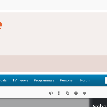
 gids
TV nieuws
Programma's
Personen
Forum