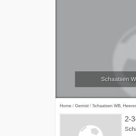
Schaatsen W
Aflever
Home
/
Gemist
/
Schaatsen WB, Heere
2-3
Sch