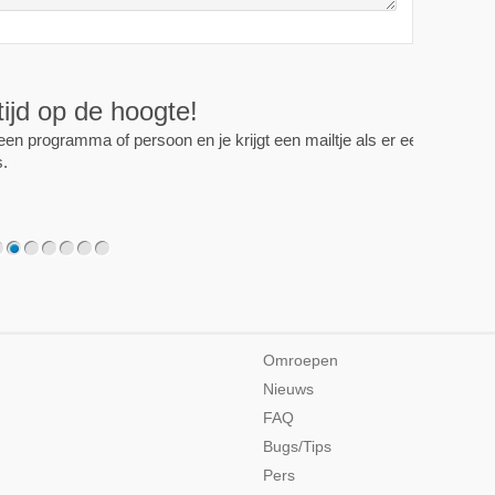
ijd op de hoogte!
programma of persoon en je krijgt een mailtje als er een
2
3
4
5
6
7
Omroepen
Nieuws
FAQ
Bugs/Tips
Pers