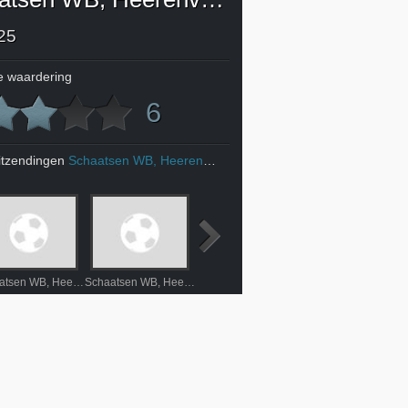
25
 waardering
6
itzendingen
Schaatsen WB, Heerenveen
Schaatsen WB, Heerenveen
Schaatsen WB, Heerenveen
Wielrennen Parijs - Roubaix
Korfbal