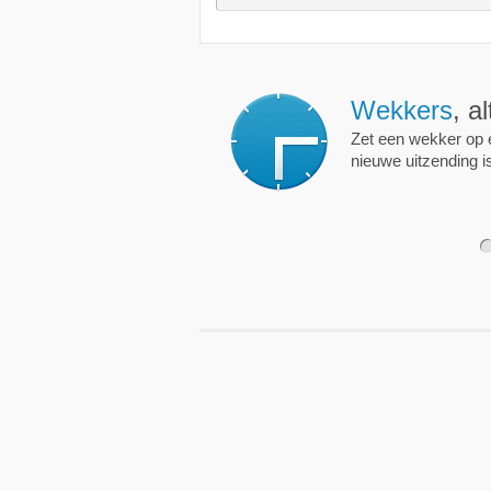
Wekkers
, alt
Zet een wekker op een 
nieuwe uitzending is.
1