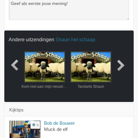
Andere uitzendingen
Shaun het schaap
dag
Kom niet aan mijn neusring!
Tandarts Shaun
Campin
Kijktips
Bob de Bouwer
6
Muck de elf