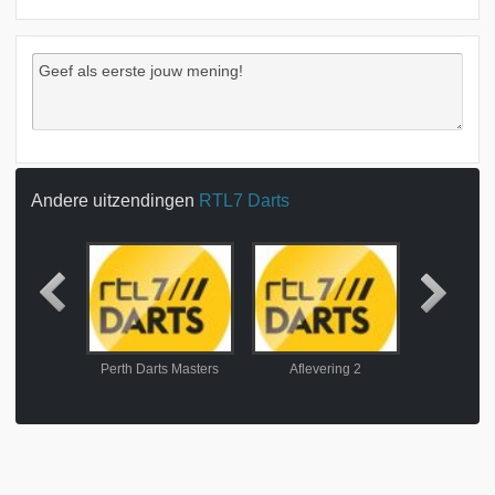
Andere uitzendingen
RTL7 Darts
s Masters
Perth Darts Masters
Aflevering 2
Afleve