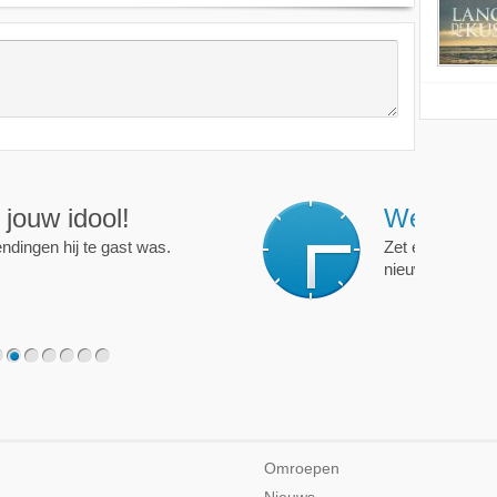
ijd op de hoogte!
programma of persoon en je krijgt een mailtje als er een
2
3
4
5
6
7
Omroepen