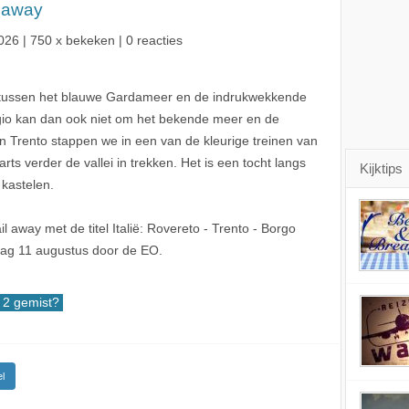
l away
026
| 750 x bekeken | 0 reacties
en tussen het blauwe Gardameer en de indrukwekkende
egio kan dan ook niet om het bekende meer en de
 In Trento stappen we in een van de kleurige treinen van
ts verder de vallei in trekken. Het is een tocht langs
Kijktips
 kastelen.
away met de titel Italië: Rovereto - Trento - Borgo
ag 11 augustus door de EO.
2 gemist?
l