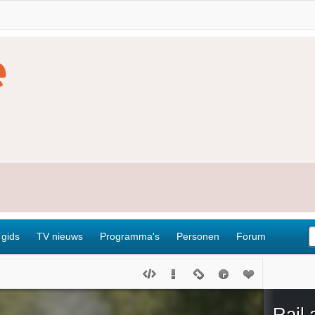
 gids
TV nieuws
Programma's
Personen
Forum
Rail