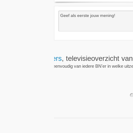
Wekkers
, alt
Zet een wekker op een 
nieuwe uitzending is.
1