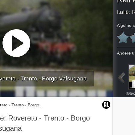
Algemene
Andere u
Rovereto - Trento - Borgo Valsugana
Zwitserland: Tirano - Pontresina
Oostenrijk: Lambach - Gmunden
Frankrijk: Estivareilles - Craponne-sur-Arzon
Engeland: Isle of Wight
reto - Trento - Borgo...
lië: Rovereto - Trento - Borgo
sugana