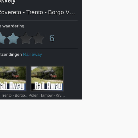
Italië: Rovereto - Trento - Borgo Valsugana
 waardering
6
itzendingen
Rail away
Italië: Trento - Borgo Valsugana
Polen: Tarnów - Krynica