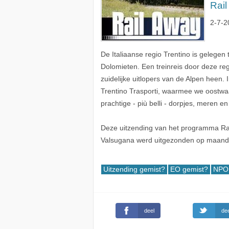
Rai
2-7-2
De Italiaanse regio Trentino is geleg
Dolomieten. Een treinreis door deze r
zuidelijke uitlopers van de Alpen heen.
Trentino Trasporti, waarmee we oostwaar
prachtige - più belli - dorpjes, meren en
Deze uitzending van het programma Rail 
Valsugana werd uitgezonden op maand
Uitzending gemist?
EO gemist?
NPO 
deel
dee