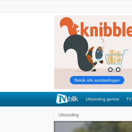
Uitzending gemist
TV
Uitzending