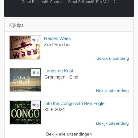
Stockholm - Gävle - Borlänge
Groot-Brittannië: Caernarfon-Porthmadog-Blaenau Ffestiniog
Groot-Brittannië: Esk Valley Line, Thirsk - Whitby
Kijktips
Reizen Waes
6
Zuid-Soedan
Bekijk uitzending
Langs de Kust
6
Groningen - Eind
Bekijk uitzending
Into the Congo with Ben Fogle
5
30-6-2024
Bekijk uitzending
Bekijk alle uitzendingen