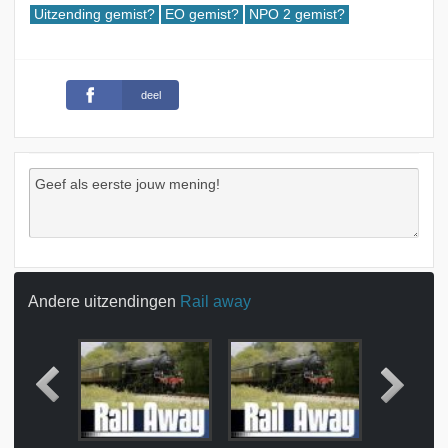
Uitzending gemist?
EO gemist?
NPO 2 gemist?
deel
Andere uitzendingen
Rail away