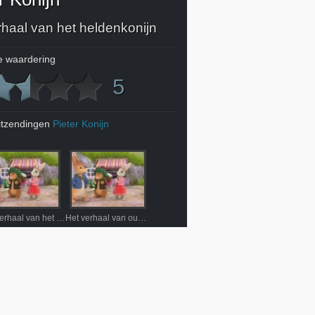
rhaal van het heldenkonijn
 waardering
5
itzendingen
Pieter Konijn
Het verhaal van het ontsnapte lieveheersbeestje
Het verhaal van ouwe Bikkel