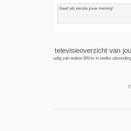
Wekkers
, alt
Zet een wekker op een 
nieuwe uitzending is.
1