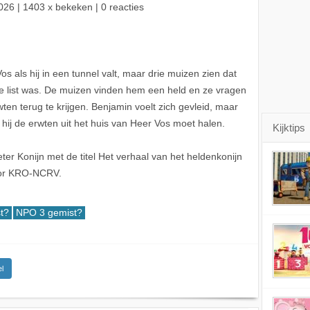
026
| 1403 x bekeken | 0 reacties
s als hij in een tunnel valt, maar drie muizen zien dat
 list was. De muizen vinden hem een held en ze vragen
en terug te krijgen. Benjamin voelt zich gevleid, maar
at hij de erwten uit het huis van Heer Vos moet halen.
Kijktips
er Konijn met de titel Het verhaal van het heldenkonijn
oor KRO-NCRV.
t?
NPO 3 gemist?
l