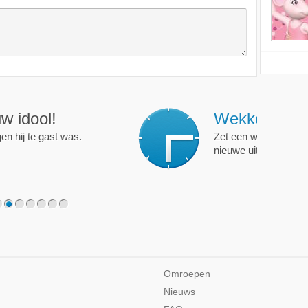
ijd op de hoogte!
programma of persoon en je krijgt een mailtje als er een
2
3
4
5
6
7
Omroepen
Nieuws