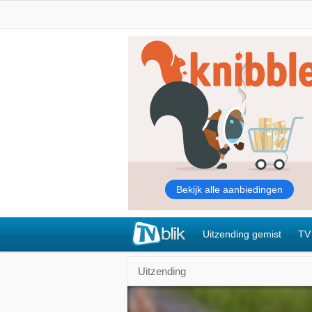
Uitzending gemist
TV
Uitzending