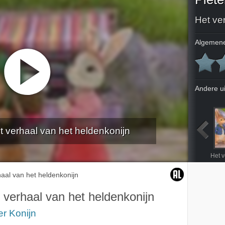
Het ve
Algemene
Andere u
et verhaal van het heldenkonijn
Het verhaal van de losgeslagen vliegers
Het verhaal van de rollende steen
Het verhaal van Benjamins kaart
Het verhaal van Wipstaarts nieuwe vriendje
aal van het heldenkonijn
 verhaal van het heldenkonijn
er Konijn