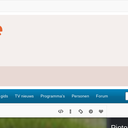
 gids
TV nieuws
Programma's
Personen
Forum
Piete