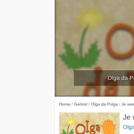
Olga da P
Home
/
Gemist
/
Olga da Polga
/
Je wee
Je 
Olg