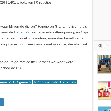
026
| 1401 x bekeken | 0 reacties
waar blijven de dieren? Fangio en Graham blijven thuis
t naar de
Bahama's
, een speciale kattenopvang, en Olga
lga het een geweldig avontuur, maar dan beseft ze dat
kig zijn er nog meer cavia's met vakantie, die allemaal
Kijktips
a da Polga met de titel Je weet wel waar werd
r door de EO.
gemist?
EO gemist?
NPO 3 gemist?
Bahama's
l