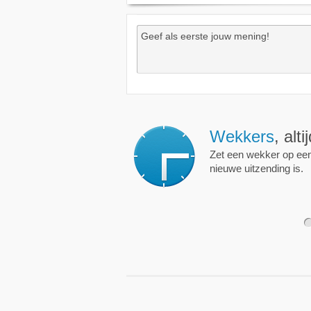
Wekkers
, alt
Zet een wekker op een 
nieuwe uitzending is.
1