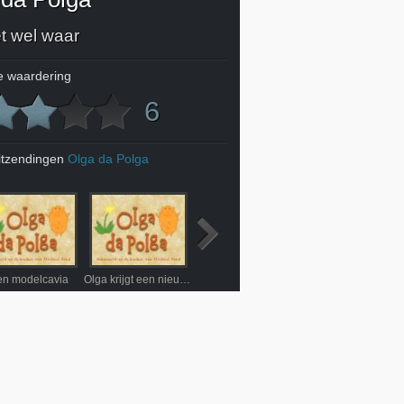
t wel waar
 waardering
6
itzendingen
Olga da Polga
en modelcavia
Olga krijgt een nieuw maatje
Olga en de slang
Olga wordt detectiv