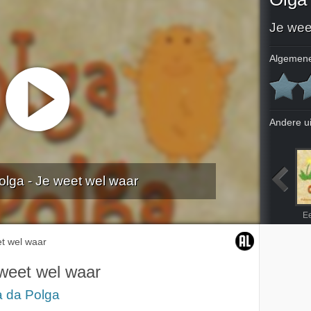
Je wee
Algemene
Andere u
olga - Je weet wel waar
De dans van de suikerboon cavia
Olga en de draak
De grote piep
Nieuwe huisgenoten
E
t wel waar
weet wel waar
a da Polga