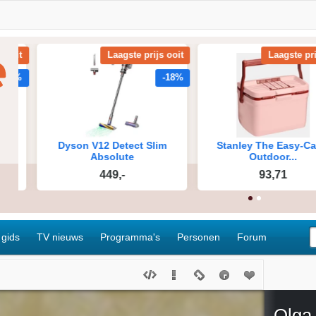
 gids
TV nieuws
Programma's
Personen
Forum
Olga