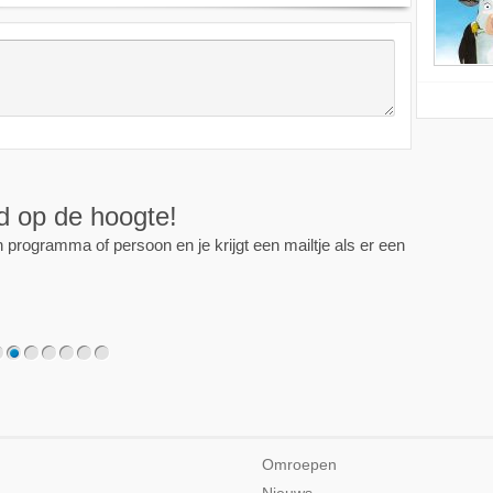
ijd op de hoogte!
programma of persoon en je krijgt een mailtje als er een
2
3
4
5
6
7
Omroepen