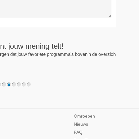
nt jouw mening telt!
rgen dat jouw favoriete programma's bovenin de overzichten
2
3
4
5
6
7
Omroepen
Nieuws
FAQ