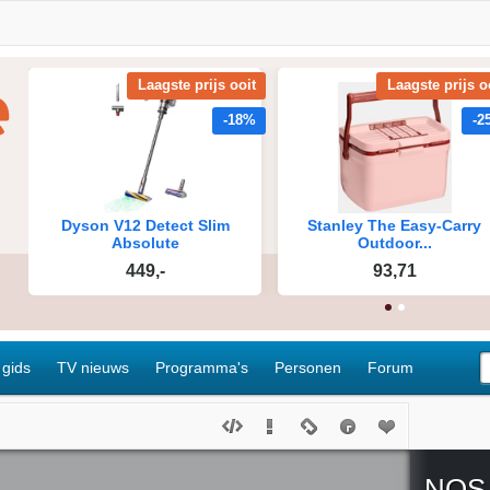
 gids
TV nieuws
Programma's
Personen
Forum