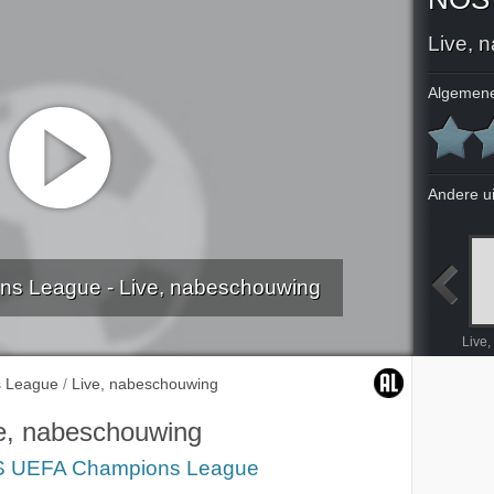
Live, 
Algemene
Andere u
 League - Live, nabeschouwing
schouwing
Live, voorbeschouwing Arsenal - Bayern München
Live, 1ste helft Arsenal - Bayern München
Live, wedstrijdanalyse Arsenal - Bayern München
 League
/
Live, nabeschouwing
e, nabeschouwing
 UEFA Champions League