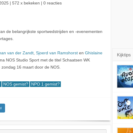
2025
| 572 x bekeken | 0 reacties
van de belangrijkste sportwedstrijden en -evenementen
rtages.
an van der Zandt
,
Sjoerd van Ramshorst
en
Ghislaine
Kijktips
ma NOS Studio Sport met de titel Schaatsen WK
p zondag 16 maart door de NOS.
?
NOS gemist?
NPO 1 gemist?
l