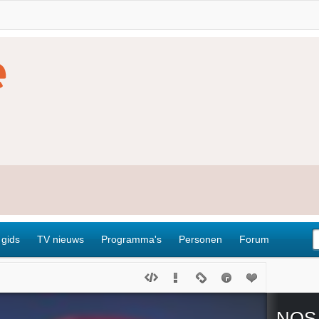
 gids
TV nieuws
Programma's
Personen
Forum
NOS 