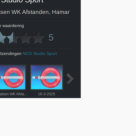
sen WK Afstanden, Hamar
 waardering
5
itzendingen
NOS Studio Sport
Schaatsen WK Afstanden, Hamar
16-3-2025
Eredivisie
22-3-2025