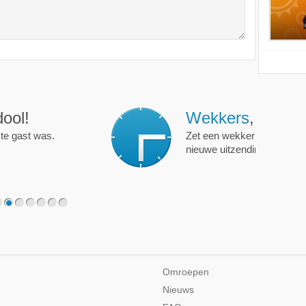
ijd op de hoogte!
programma of persoon en je krijgt een mailtje als er een
2
3
4
5
6
7
Omroepen
Nieuws