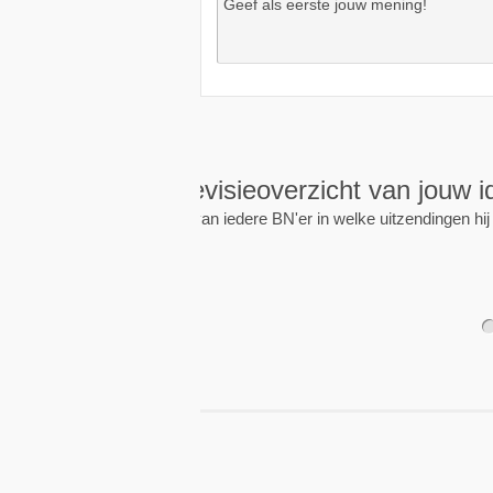
Wekkers
, alt
Zet een wekker op een 
nieuwe uitzending is.
1