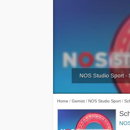
NOS Studio Sport -
WK Shorttra
Home
/
Gemist
/
NOS Studio Sport
/
Sc
Sch
NOS