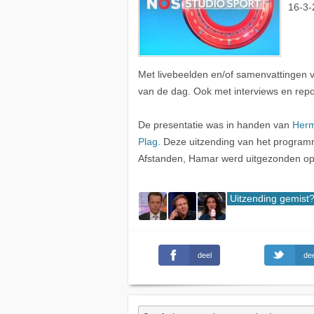
16-3-
Met livebeelden en/of samenvattingen 
van de dag. Ook met interviews en repo
De presentatie was in handen van
Herm
Plag
. Deze uitzending van het program
Afstanden, Hamar werd uitgezonden o
Uitzending gemist
deel
dee