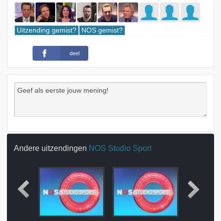
Uitzending gemist?
NOS gemist?
deel
Andere uitzendingen
NOS Studio Sport