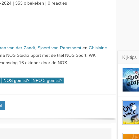
-2024
| 353 x bekeken | 0 reacties
an van der Zandt
,
Sjoerd van Ramshorst
en
Ghislaine
ma NOS Studio Sport met de titel NOS Sport: WK
Kijktips
woensdag 16 oktober door de NOS.
?
NOS gemist?
NPO 3 gemist?
l