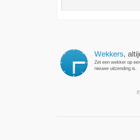
Wekkers
, alt
Zet een wekker op een 
nieuwe uitzending is.
1