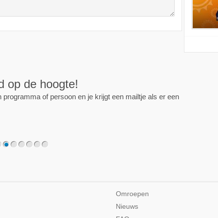
ijd op de hoogte!
programma of persoon en je krijgt een mailtje als er een
2
3
4
5
6
7
Omroepen
Nieuws