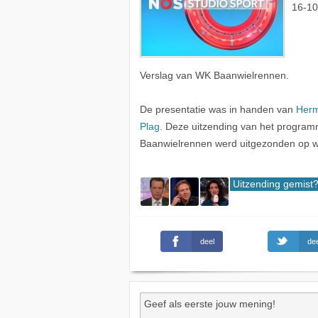
16-10
Verslag van WK Baanwielrennen.
De presentatie was in handen van
Herm
Plag
. Deze uitzending van het program
Baanwielrennen werd uitgezonden op 
Uitzending gemist
deel
dee