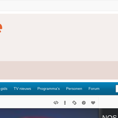
 gids
TV nieuws
Programma's
Personen
Forum
NOS 