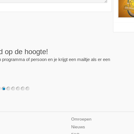
ijd op de hoogte!
programma of persoon en je krijgt een mailtje als er een
2
3
4
5
6
7
Omroepen
Nieuws