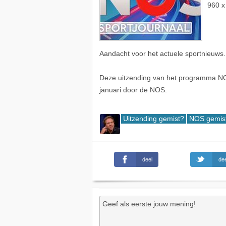
960 x
Aandacht voor het actuele sportnieuws.
Deze uitzending van het programma N
januari door de NOS.
Uitzending gemist?
NOS gemis
deel
dee