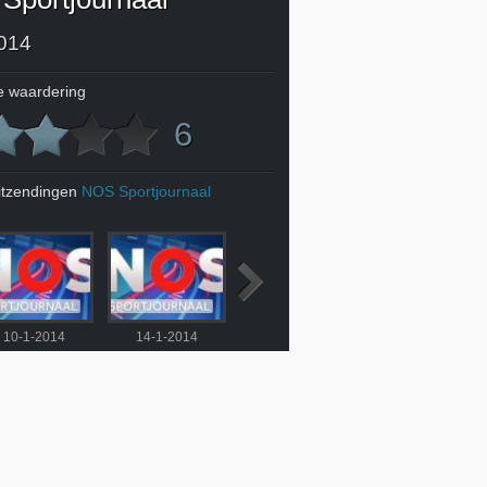
014
 waardering
6
itzendingen
NOS Sportjournaal
10-1-2014
14-1-2014
15-1-2014
16-1-2014