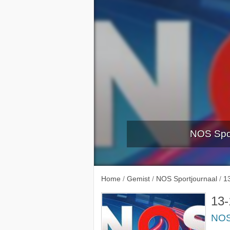
NOS Spor
6-1-2
Home
/
Gemist
/
NOS Sportjournaal
/
1
13-
NOS