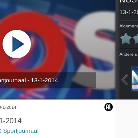
13-1-2
Algemene
Andere u
tjournaal - 13-1-2014
014
7-1-2014
8-1-2014
9-1-2014
3-1-2014
1-2014
 Sportjournaal