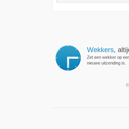
Wekkers
, alt
Zet een wekker op een 
nieuwe uitzending is.
1