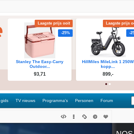
 gids
TV nieuws
Programma's
Personen
Forum
NOS 