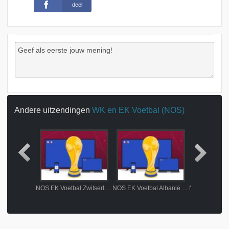
deel
Andere uitzendingen
WK en EK Voetbal (NOS)
NOS EK Voetbal Schotland - Hongarije wedstrijdanalyse
NOS EK Voetbal Zwitserland - Duitsland wedstrijdanalyse
NOS EK Voetbal Albanië - Spanje 1e helft