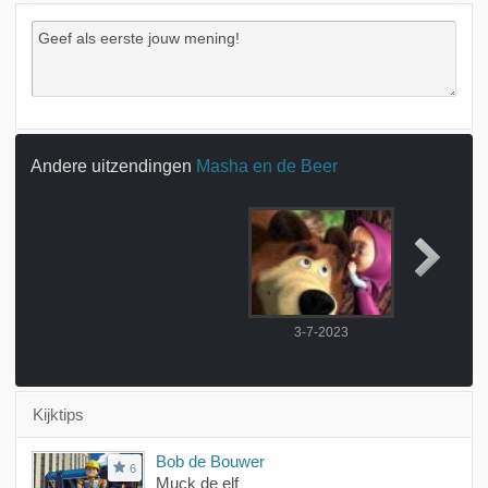
Andere uitzendingen
Masha en de Beer
3-7-2023
Het paard me
Kijktips
Bob de Bouwer
6
Muck de elf