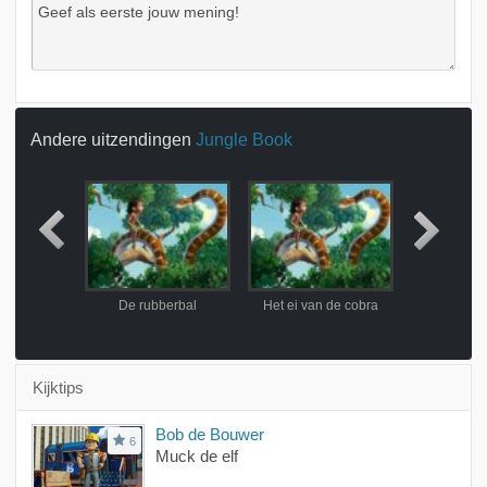
Andere uitzendingen
Jungle Book
at, Kaa?
De rubberbal
Het ei van de cobra
Mens
Kijktips
Bob de Bouwer
6
Muck de elf