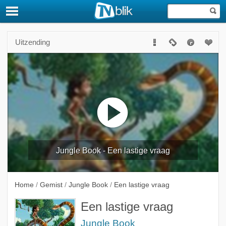
Uitzending
Jungle Book - Een lastige vraag
Home
/
Gemist
/
Jungle Book
/
Een lastige vraag
Een lastige vraag
Jungle Book