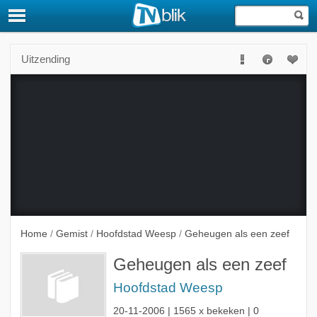
Uitzending
Deze uitzending is niet langer beschikbaar.
Home
/
Gemist
/
Hoofdstad Weesp
/
Geheugen als een zeef
Geheugen als een zeef
Hoofdstad Weesp
20-11-2006
| 1565 x bekeken | 0