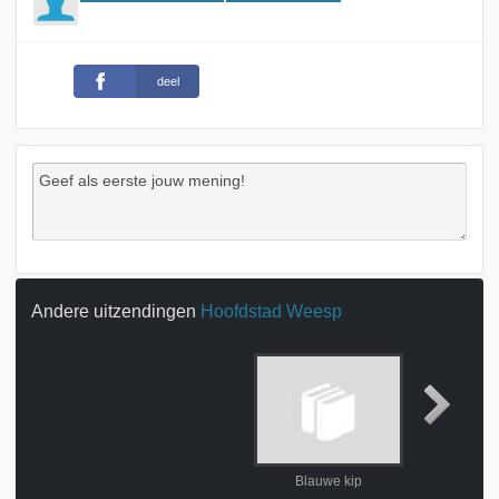
deel
Andere uitzendingen
Hoofdstad Weesp
Blauwe kip
De automati