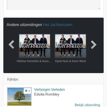
Andere uitzendingen
Het Jachtseizoen
Dafne Schippers & Gregory Sedoc
Hélène Hendriks & Anouk Hoogendijk
Kjeld Nuis & Ireen Wüst
Monica & 
Kijktips
Verborgen Verleden
4
Edsilia Rombley
Bekijk uitzending