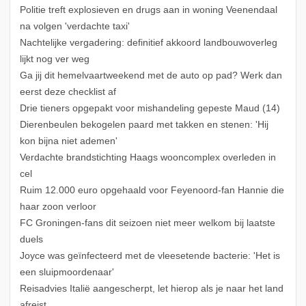
Politie treft explosieven en drugs aan in woning Veenendaal
na volgen 'verdachte taxi'
Nachtelijke vergadering: definitief akkoord landbouwoverleg
lijkt nog ver weg
Ga jij dit hemelvaartweekend met de auto op pad? Werk dan
eerst deze checklist af
Drie tieners opgepakt voor mishandeling gepeste Maud (14)
Dierenbeulen bekogelen paard met takken en stenen: 'Hij
kon bijna niet ademen'
Verdachte brandstichting Haags wooncomplex overleden in
cel
Ruim 12.000 euro opgehaald voor Feyenoord-fan Hannie die
haar zoon verloor
FC Groningen-fans dit seizoen niet meer welkom bij laatste
duels
Joyce was geïnfecteerd met de vleesetende bacterie: 'Het is
een sluipmoordenaar'
Reisadvies Italië aangescherpt, let hierop als je naar het land
afreist