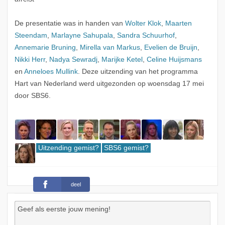
De presentatie was in handen van
Wolter Klok
,
Maarten
Steendam
,
Marlayne Sahupala
,
Sandra Schuurhof
,
Annemarie Bruning
,
Mirella van Markus
,
Evelien de Bruijn
,
Nikki Herr
,
Nadya Sewradj
,
Marijke Ketel
,
Celine Huijsmans
en
Anneloes Mullink
. Deze uitzending van het programma
Hart van Nederland werd uitgezonden op woensdag 17 mei
door SBS6.
Uitzending gemist?
SBS6 gemist?
deel