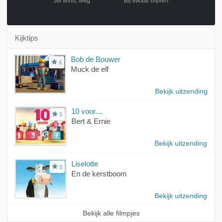
 helpt
Stil wind, weg
Bij elkaar blijven
Verdwaald e
Kijktips
Bob de Bouwer
6
Muck de elf
Bekijk uitzending
10 voor....
5
Bert & Ernie
Bekijk uitzending
Liselotte
5
En de kerstboom
Bekijk uitzending
Bekijk alle filmpjes