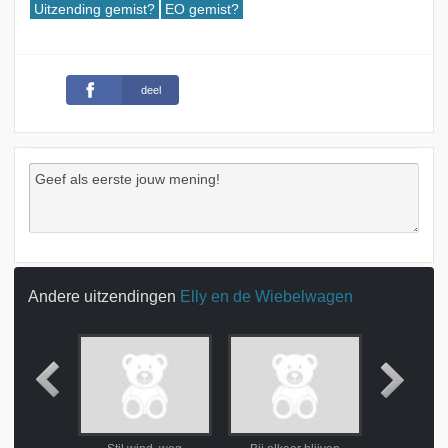
Uitzending gemist?
EO gemist?
deel
Andere uitzendingen
Elly en de Wiebelwagen