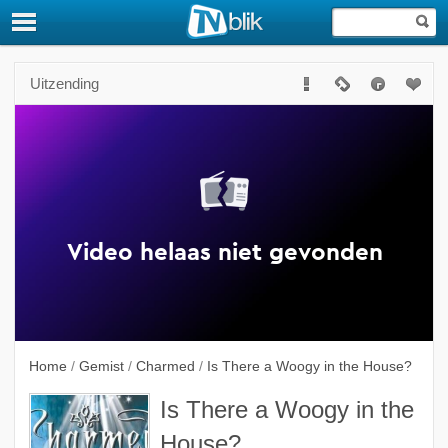
Uitzending
Home
/
Gemist
/
Charmed
/
Is There a Woogy in the House?
Is There a Woogy in the
House?