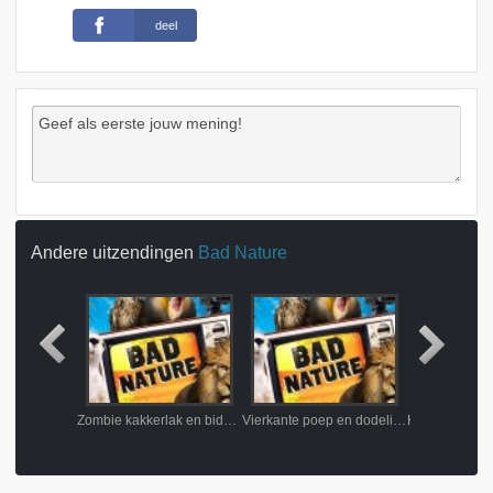
deel
Andere uitzendingen
Bad Nature
Kotsende meeuw en ontploffende koeienstal
Zombie kakkerlak en bidsprinkhaankreeft karate
Vierkante poep en dodelijke kikker